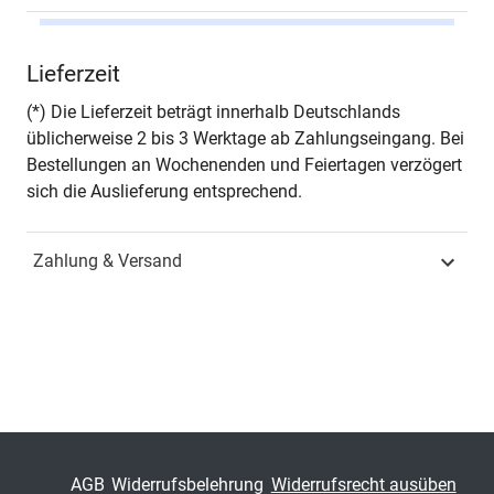
Autor*in
Mechthild Stockmeier
Lieferzeit
Seiten
454
(*) Die Lieferzeit beträgt innerhalb Deutschlands
üblicherweise 2 bis 3 Werktage ab Zahlungseingang. Bei
Jahr
Hamburg 2022
Bestellungen an Wochenenden und Feiertagen verzögert
sich die Auslieferung entsprechend.
ISBN
978-3-339-12658-0
Zahlung & Versand
Fachdisziplin
Rechtsmethodik,
Rechtsphilosophie &
Rechtsgeschichte
Schriftenreihe
Rechtsgeschichtliche
Studien
ISSN
1617-9919
AGB
Widerrufsbelehrung
Widerrufsrecht ausüben