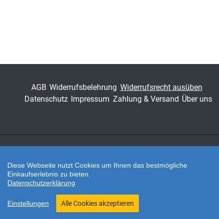
Fachdisziplin
Verwaltungsrecht &
Sozialrecht
Schriftenreihe
Schriften zum
Energierecht
ISSN
2197-4535
AGB
Widerrufsbelehrung
Widerrufsrecht ausüben
Band
11
Datenschutz
Impressum
Zahlung & Versand
Über uns
Fachbereich
Jura
Zahlungsarten
Diese Webseite nutzt Cookies um Ihnen das bestmögliche
Einkaufserlebnis zu bieten.
Datenschutzerklärung
Twitter
Shop erstellt mit VersaCommerce.
Einstellungen
Alle Cookies akzeptieren