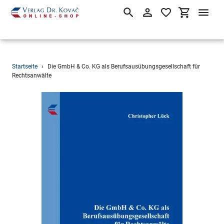
Suchen
Einloggen
Einkaufsw
Direkt
Startseite
›
Die GmbH & Co. KG als Berufsausübungsgesellschaft für
zum
Rechtsanwälte
Inhalt