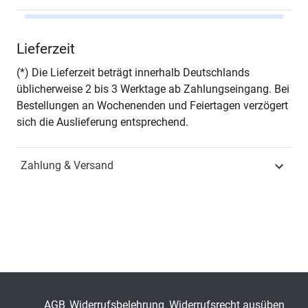
Autor*in
Christopher Lück
Lieferzeit
Seiten
414
(*) Die Lieferzeit beträgt innerhalb Deutschlands
üblicherweise 2 bis 3 Werktage ab Zahlungseingang. Bei
Jahr
Hamburg 2024
Bestellungen an Wochenenden und Feiertagen verzögert
sich die Auslieferung entsprechend.
ISBN
978-3-339-14006-7
Zahlung & Versand
Fachdisziplin
Verwaltungsrecht &
Sozialrecht
Schriftenreihe
Schriften zum
Berufsrecht
ISSN
2193-8776
Band
12
AGB
Widerrufsbelehrung
Widerrufsrecht ausüben