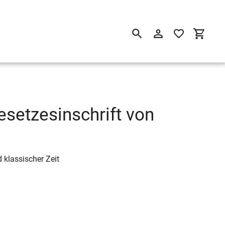
Suchen
Einloggen
Einkau
esetzesinschrift von
d klassischer Zeit