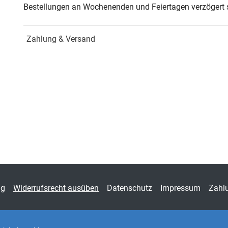
Bestellungen an Wochenenden und Feiertagen verzögert s
Jahr
Hamb
Zahlung & Versand
ISBN
978-
Schriftenreihe
Stud
ISSN
1435
Band
35
Fachbereich
Geis
ng
Widerrufsrecht ausüben
Datenschutz
Impressum
Zahl