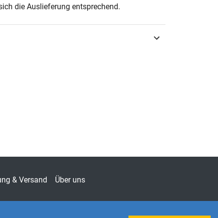
ich die Auslieferung entsprechend.
urg 2017
3-8300-9538-5
ien zur Geschichtsforschung des Altertums
-6600
teswissenschaft
ung & Versand
Über uns