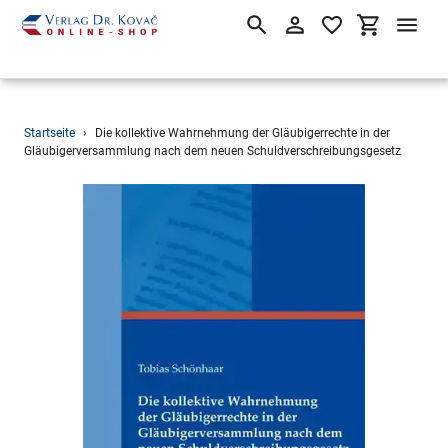
Suchen
Einloggen
Einkaufsw
Direkt
Startseite
›
Die kollektive Wahrnehmung der Gläubigerrechte in der
zum
Gläubigerversammlung nach dem neuen Schuldverschreibungsgesetz
Inhalt