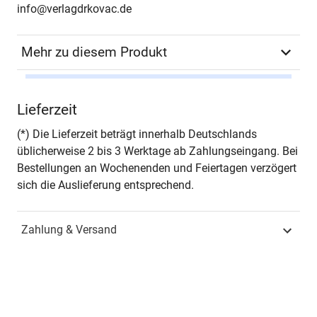
info@verlagdrkovac.de
Mehr zu diesem Produkt
Autor*in
Tobias Schönhaar
Lieferzeit
Seiten
348
(*) Die Lieferzeit beträgt innerhalb Deutschlands
üblicherweise 2 bis 3 Werktage ab Zahlungseingang. Bei
Jahr
Hamburg 2011
Bestellungen an Wochenenden und Feiertagen verzögert
sich die Auslieferung entsprechend.
ISBN
978-3-8300-6007-9
Zahlung & Versand
Fachdisziplin
Wirtschaftsrecht &
Handelsrecht
Schriftenreihe
Schriften zum Handels-
und Gesellschaftsrecht