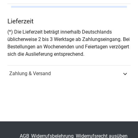
Autor*in
Bardia Razavi
Lieferzeit
Seiten
356
(*) Die Lieferzeit beträgt innerhalb Deutschlands
üblicherweise 2 bis 3 Werktage ab Zahlungseingang. Bei
Jahr
Hamburg 2016
Bestellungen an Wochenenden und Feiertagen verzögert
sich die Auslieferung entsprechend.
ISBN
978-3-8300-9031-1
Zahlung & Versand
Fachdisziplin
Rechtsmethodik,
Rechtsphilosophie &
Rechtsgeschichte
Schriftenreihe
Schriften zur Rechts- und
Staatsphilosophie
ISSN
1612-0868
AGB
Widerrufsbelehrung
Widerrufsrecht ausüben