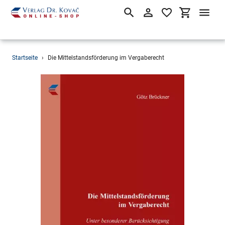
Suchen
Einloggen
Einkaufsw
Direkt
Startseite
›
Die Mittelstandsförderung im Vergaberecht
zum
Inhalt