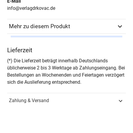
E-Mail
info@verlagdrkovac.de
Mehr zu diesem Produkt
Autor*in
Götz Brückner
Lieferzeit
Seiten
390
(*) Die Lieferzeit beträgt innerhalb Deutschlands
üblicherweise 2 bis 3 Werktage ab Zahlungseingang. Bei
Jahr
Hamburg 2015
Bestellungen an Wochenenden und Feiertagen verzögert
sich die Auslieferung entsprechend.
ISBN
978-3-8300-8552-2
Zahlung & Versand
Fachdisziplin
Verwaltungsrecht &
Sozialrecht
Schriftenreihe
Schriften zum Bau- und
Vergaberecht