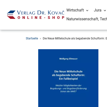
Wirtschaft
Jura
Naturwissenschaft, Tec
Direkt
Startseite
›
Die Neue Mittelschule als begabende Schulform: Ei
zum
Inhalt