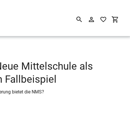
Suchen
Einloggen
Einkau
eue Mittelschule als
 Fallbeispiel
erung bietet die NMS?