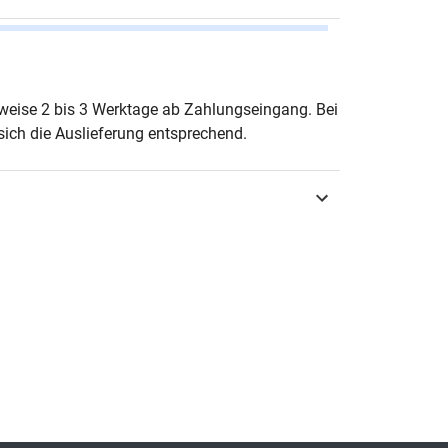
gang Ellmauer
erweise 2 bis 3 Werktage ab Zahlungseingang. Bei
ich die Auslieferung entsprechend.
urg 2021
3-339-12222-3
lpädagogik
lentwicklung in Forschung und Praxis
-9975