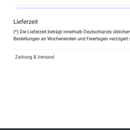
Autor*in
Wolf
Lieferzeit
Seiten
124
(*) Die Lieferzeit beträgt innerhalb Deutschlands üblich
Bestellungen an Wochenenden und Feiertagen verzögert s
Jahr
Hamb
Zahlung & Versand
ISBN
978-
Fachdisziplin
Schu
Schriftenreihe
Schu
ISSN
1611
Band
32