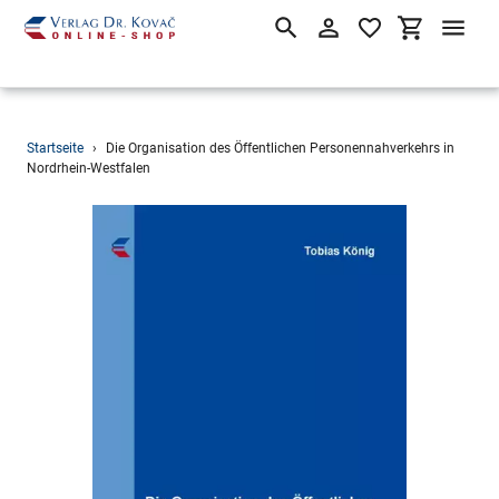
Suchen
Einloggen
Einkaufsw
Direkt
Startseite
›
Die Organisation des Öffentlichen Personennahverkehrs in
zum
Nordrhein-Westfalen
Inhalt