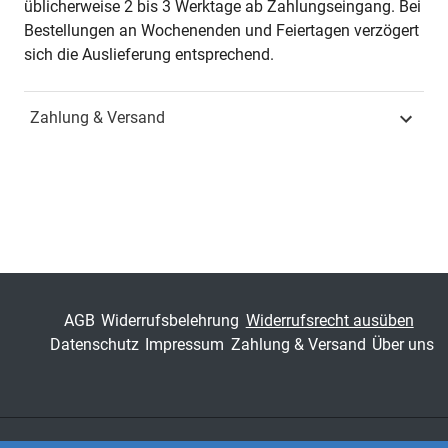
üblicherweise 2 bis 3 Werktage ab Zahlungseingang. Bei
Jahr
Hamburg 2023
Bestellungen an Wochenenden und Feiertagen verzögert
sich die Auslieferung entsprechend.
ISBN
978-3-339-13668-8
Zahlung & Versand
Fachdisziplin
Verwaltungsrecht &
Sozialrecht
Schriftenreihe
Studien zum Planungs-
und Verkehrsrecht
ISSN
1860-8876
Band
13
AGB
Widerrufsbelehrung
Widerrufsrecht ausüben
Datenschutz
Impressum
Zahlung & Versand
Über uns
Fachbereich
Jura