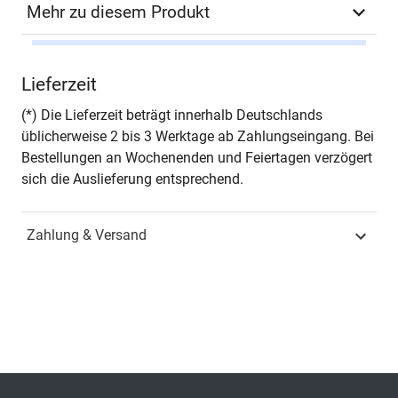
Mehr zu diesem Produkt
Autor*in
Till Contzen
Lieferzeit
Seiten
280
(*) Die Lieferzeit beträgt innerhalb Deutschlands
üblicherweise 2 bis 3 Werktage ab Zahlungseingang. Bei
Jahr
Hamburg 2011
Bestellungen an Wochenenden und Feiertagen verzögert
sich die Auslieferung entsprechend.
ISBN
978-3-8300-5706-2
Zahlung & Versand
Fachdisziplin
Verwaltungsrecht &
Sozialrecht
Schriftenreihe
Studien zum
Verwaltungsrecht
ISSN
1613-1002