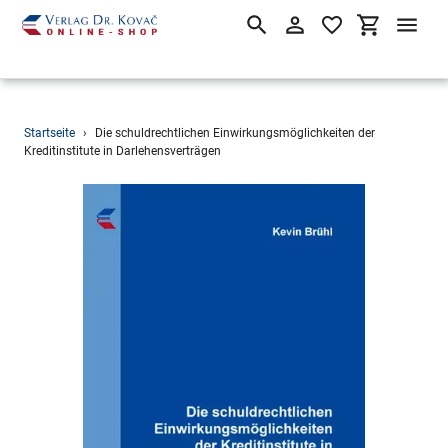
Suchen
Einloggen
Einkaufsw
Direkt
Startseite
›
Die schuldrechtlichen Einwirkungsmöglichkeiten der
zum
Kreditinstitute in Darlehensverträgen
Inhalt