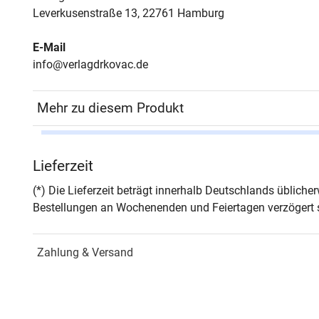
Leverkusenstraße 13, 22761 Hamburg
E-Mail
info@verlagdrkovac.de
Mehr zu diesem Produkt
Autor*in
Davi
Lieferzeit
Seiten
226
(*) Die Lieferzeit beträgt innerhalb Deutschlands üblich
Bestellungen an Wochenenden und Feiertagen verzögert s
Jahr
Hamb
Zahlung & Versand
ISBN
978-
Fachdisziplin
Verwa