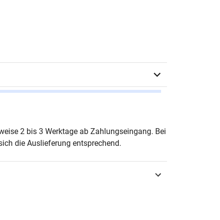
d Karsch
erweise 2 bis 3 Werktage ab Zahlungseingang. Bei
ich die Auslieferung entsprechend.
urg 2021
3-339-12574-3
ltungsrecht & Sozialrecht