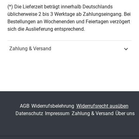
Seiten
386
(*) Die Lieferzeit beträgt innerhalb Deutschlands
üblicherweise 2 bis 3 Werktage ab Zahlungseingang. Bei
Jahr
Hamburg 2017
Bestellungen an Wochenenden und Feiertagen verzögert
sich die Auslieferung entsprechend.
ISBN
978-3-8300-9224-7
Zahlung & Versand
Fachdisziplin
Verwaltungsrecht &
Sozialrecht
Schriftenreihe
Schriften zum
Medienrecht
ISSN
1613-2831
AGB
Widerrufsbelehrung
Widerrufsrecht ausüben
Band
43
Datenschutz
Impressum
Zahlung & Versand
Über uns
Fachbereich
Jura