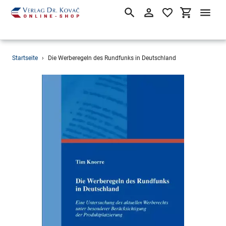
Suchen
Einloggen
Einkaufsw
Direkt
Startseite
›
Die Werberegeln des Rundfunks in Deutschland
zum
Inhalt