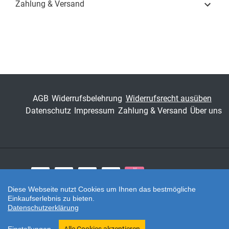
Zahlung & Versand
Fachdisziplin
Verwaltungsrecht &
Sozialrecht
Schriftenreihe
Studien zur
Rechtswissenschaft
ISSN
1435-6821
AGB
Widerrufsbelehrung
Widerrufsrecht ausüben
Band
83
Datenschutz
Impressum
Zahlung & Versand
Über uns
Fachbereich
Jura
Zahlungsarten
Diese Webseite nutzt Cookies um Ihnen das bestmögliche
Einkaufserlebnis zu bieten.
Twitter
Datenschutzerklärung
Shop erstellt mit VersaCommerce.