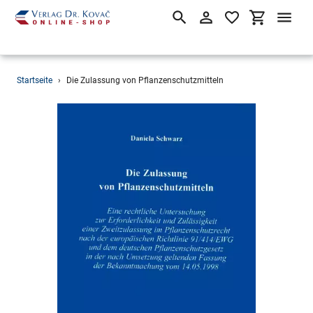
Suchen
Einloggen
Einkaufsw
Direkt
Startseite
›
Die Zulassung von Pflanzenschutzmitteln
zum
Inhalt