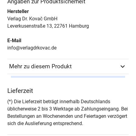
Angaben zur Produktsicherheit
Hersteller
Verlag Dr. Kovač GmbH
Leverkusenstraße 13, 22761 Hamburg
E-Mail
info@verlagdrkovac.de
Mehr zu diesem Produkt
Autor*in
Orsolya Heinrich-
Lieferzeit
Tamaska, Niklot Krohn,
Sebastian Ristow (Hrsg.)
(*) Die Lieferzeit beträgt innerhalb Deutschlands
üblicherweise 2 bis 3 Werktage ab Zahlungseingang. Bei
Seiten
424
Bestellungen an Wochenenden und Feiertagen verzögert
sich die Auslieferung entsprechend.
Jahr
Hamburg 2009