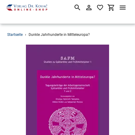
Suchen
Einloggen
Einkaufsw
Direkt
Startseite
›
Dunkle Jahrhunderte in Mitteleuropa?
zum
Inhalt