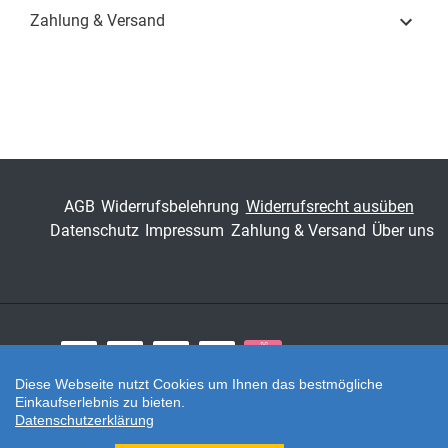
Zahlung & Versand
ISBN
978-3-8300-4175-7
Schriftenreihe
Studien zu Spätantike
und Frühmittelalter
(SAFM) (Hrsg.: Prof. Dr.
Orsolya Heinrich-
Tamáska, Prof. Dr.
Sebastian Ristow)
AGB
Widerrufsbelehrung
Widerrufsrecht ausüben
Datenschutz
Impressum
Zahlung & Versand
Über uns
ISSN
1867-5425
Band
1
Fachbereich
Geisteswissenschaft
Zahlungsarten
Diese Webseite nutzt Cookies um Ihnen das bestmögliche
Einkaufserlebnis zu bieten.
Twitter
Datenschutzerklärung
Shop erstellt mit VersaCommerce.