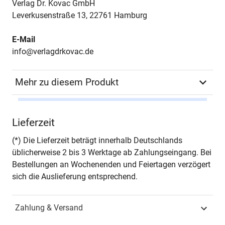
Verlag Dr. Kovac GmbH
Leverkusenstraße 13, 22761 Hamburg
E-Mail
info@verlagdrkovac.de
Mehr zu diesem Produkt
Autor*in
Steven Nowotny
Lieferzeit
Seiten
224
(*) Die Lieferzeit beträgt innerhalb Deutschlands
üblicherweise 2 bis 3 Werktage ab Zahlungseingang. Bei
Jahr
Hamburg 2021
Bestellungen an Wochenenden und Feiertagen verzögert
sich die Auslieferung entsprechend.
ISBN
978-3-339-12094-6
Zahlung & Versand
Fachdisziplin
Unternehmensführung &
Organisation