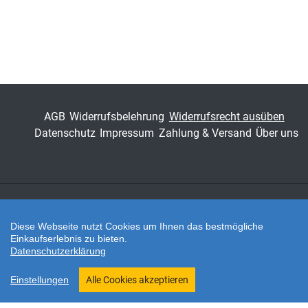
Schriftenreihe
Schriften zur
Konzernsteuerung
ISSN
1435-6244
Band
26
AGB
Widerrufsbelehrung
Widerrufsrecht ausüben
Datenschutz
Impressum
Zahlung & Versand
Über uns
Fachbereich
Wirtschaft
Zahlungsarten
Diese Webseite nutzt Cookies um Ihnen das bestmögliche
Einkaufserlebnis zu bieten.
Datenschutzerklärung
Twitter
Shop erstellt mit VersaCommerce.
Einstellungen
Alle Cookies akzeptieren