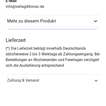
E-Mail
info@verlagdrkovac.de
Mehr zu diesem Produkt
Autor*in
Kathrin Dressel
Lieferzeit
Seiten
262
(*) Die Lieferzeit beträgt innerhalb Deutschlands
üblicherweise 2 bis 3 Werktage ab Zahlungseingang. Bei
Jahr
Hamburg 2013
Bestellungen an Wochenenden und Feiertagen verzögert
sich die Auslieferung entsprechend.
ISBN
978-3-8300-7223-2
Zahlung & Versand
Fachdisziplin
Spezielle
Betriebswirtschaftslehren
Schriftenreihe
Schriftenreihe innovative
betriebswirtschaftliche