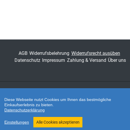
Volkswirtschaften der
Welt
ISSN
1435-6880
Band
21
Fachbereich
Wirtschaft
AGB
Widerrufsbelehrung
Widerrufsrecht ausüben
Datenschutz
Impressum
Zahlung & Versand
Über uns
Zahlungsarten
Diese Webseite nutzt Cookies um Ihnen das bestmögliche
Einkaufserlebnis zu bieten.
Datenschutzerklärung
Twitter
Shop erstellt mit VersaCommerce.
Einstellungen
Alle Cookies akzeptieren