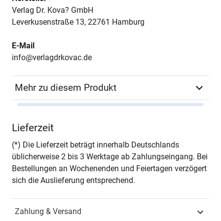
Verlag Dr. Kova? GmbH
Leverkusenstraße 13, 22761 Hamburg
E-Mail
info@verlagdrkovac.de
Mehr zu diesem Produkt
Autor*in
Assel Amrenova
Lieferzeit
Seiten
310
(*) Die Lieferzeit beträgt innerhalb Deutschlands
üblicherweise 2 bis 3 Werktage ab Zahlungseingang. Bei
Jahr
Hamburg 2007
Bestellungen an Wochenenden und Feiertagen verzögert
sich die Auslieferung entsprechend.
ISBN
978-3-8300-2999-1
Zahlung & Versand
Schriftenreihe
Studienreihe