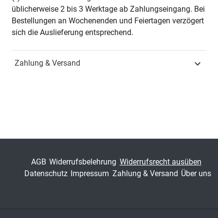
üblicherweise 2 bis 3 Werktage ab Zahlungseingang. Bei
Jahr
Hamburg 2010
Bestellungen an Wochenenden und Feiertagen verzögert
sich die Auslieferung entsprechend.
ISBN
978-3-8300-4926-5
Zahlung & Versand
Fachdisziplin
Spezielle
Betriebswirtschaftslehren
Schriftenreihe
Schriftenreihe innovative
betriebswirtschaftliche
Forschung und Praxis
ISSN
1437-787X
AGB
Widerrufsbelehrung
Widerrufsrecht ausüben
Band
263
Datenschutz
Impressum
Zahlung & Versand
Über uns
Fachbereich
Wirtschaft