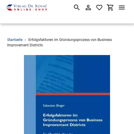
Suchen
Einloggen
Einkaufsw
Direkt
Startseite
›
Erfolgsfaktoren im Gründungsprozess von Business
zum
Improvement Districts
Inhalt