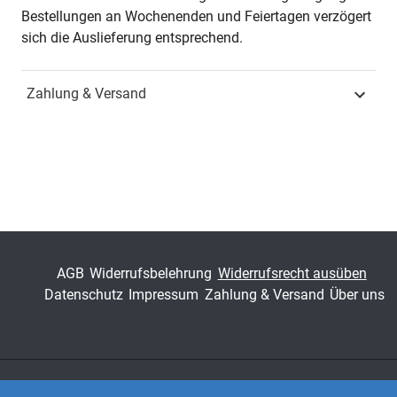
Jahr
Hamburg 2003
Bestellungen an Wochenenden und Feiertagen verzögert
sich die Auslieferung entsprechend.
ISBN
978-3-8300-0944-3
Zahlung & Versand
Schriftenreihe
Studien zur Gerontologie
ISSN
1435-6813
Band
5
Fachbereich
Sozialwissenschaft
AGB
Widerrufsbelehrung
Widerrufsrecht ausüben
Datenschutz
Impressum
Zahlung & Versand
Über uns