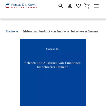
Suchen
Einloggen
Einkaufsw
Direkt
Startseite
›
Erleben und Ausdruck von Emotionen bei schwerer Demenz
zum
Inhalt