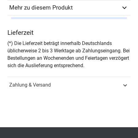
Mehr zu diesem Produkt
Autor*in
Anette Schönborn
Lieferzeit
Seiten
260
(*) Die Lieferzeit beträgt innerhalb Deutschlands
üblicherweise 2 bis 3 Werktage ab Zahlungseingang. Bei
Jahr
Hamburg 2007
Bestellungen an Wochenenden und Feiertagen verzögert
sich die Auslieferung entsprechend.
ISBN
978-3-8300-3209-0
Zahlung & Versand
Schriftenreihe
SOCIALIA – Studienreihe
soziologische
Forschungsergebnisse
ISSN
1435-6651
Band
87