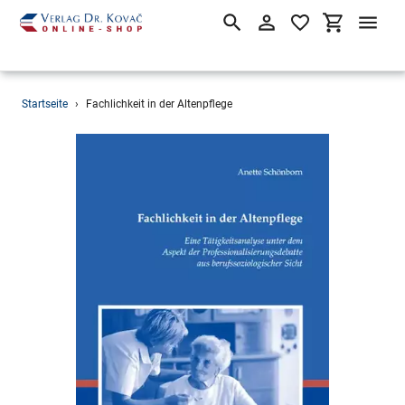
Suchen
Einloggen
Einkaufsw
Direkt
Startseite
›
Fachlichkeit in der Altenpflege
zum
Inhalt