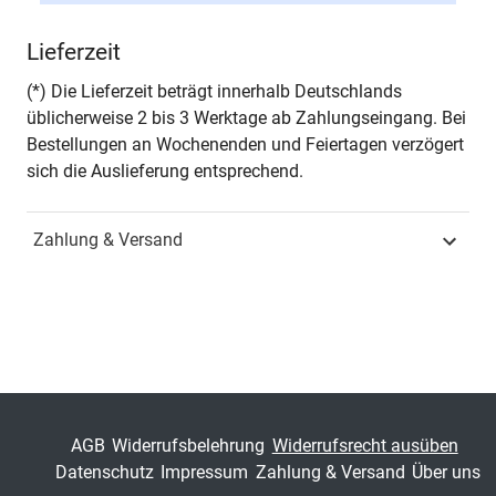
Autor*in
Robert Braun
Lieferzeit
Seiten
304
(*) Die Lieferzeit beträgt innerhalb Deutschlands
üblicherweise 2 bis 3 Werktage ab Zahlungseingang. Bei
Jahr
Hamburg 2017
Bestellungen an Wochenenden und Feiertagen verzögert
sich die Auslieferung entsprechend.
ISBN
978-3-8300-9357-2
Zahlung & Versand
Fachdisziplin
Spezielle
Betriebswirtschaftslehren
Schriftenreihe
Schriftenreihe innovative
betriebswirtschaftliche
Forschung und Praxis
ISSN
1437-787X
AGB
Widerrufsbelehrung
Widerrufsrecht ausüben
Datenschutz
Impressum
Zahlung & Versand
Über uns
Band
469