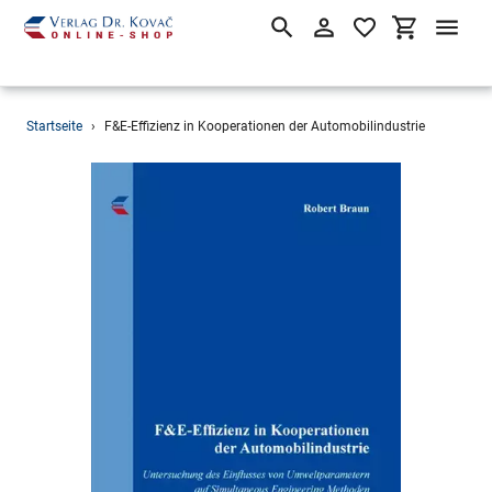
Suchen
Einloggen
Einkaufsw
Direkt
Startseite
›
F&E-Effizienz in Kooperationen der Automobilindustrie
zum
Inhalt