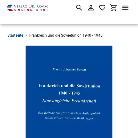
Suchen
Einloggen
Einkaufsw
Direkt
Startseite
›
Frankreich und die Sowjetunion 1940 - 1945
zum
Inhalt