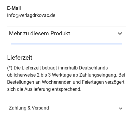
E-Mail
info@verlagdrkovac.de
Mehr zu diesem Produkt
Autor*in
Martin J. Barten
Lieferzeit
Seiten
464
(*) Die Lieferzeit beträgt innerhalb Deutschlands
üblicherweise 2 bis 3 Werktage ab Zahlungseingang. Bei
Jahr
Hamburg 1997
Bestellungen an Wochenenden und Feiertagen verzögert
sich die Auslieferung entsprechend.
ISBN
978-3-86064-568-0
Zahlung & Versand
Schriftenreihe
Studien zur
Zeitgeschichte
ISSN
1435-6635