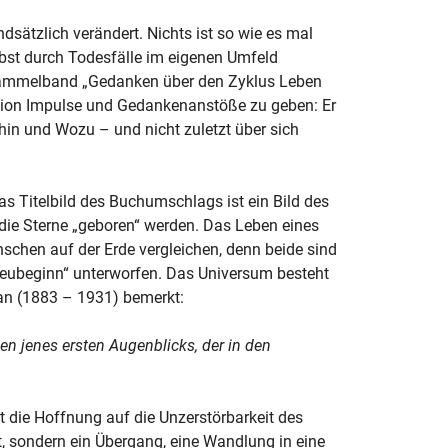
dsätzlich verändert. Nichts ist so wie es mal
lbst durch Todesfälle im eigenen Umfeld
r Sammelband „Gedanken über den Zyklus Leben
uation Impulse und Gedankenanstöße zu geben: Er
in und Wozu – und nicht zuletzt über sich
s Titelbild des Buchumschlags ist ein Bild des
 die Sterne „geboren“ werden. Das Leben eines
chen auf der Erde vergleichen, denn beide sind
Neubeginn“ unterworfen. Das Universum besteht
ran (1883 – 1931) bemerkt:
en jenes ersten Augenblicks, der in den
t die Hoffnung auf die Unzerstörbarkeit des
, sondern ein Übergang, eine Wandlung in eine