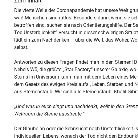
Zum Inhalt
Die vierte Welle der Coronapandemie hat unsere Welt grun
war! Menschen sind ratlos: Besonders dann, wenn sie se
betroffen sind, suchen sie nach Orientierungshilfe. De
Tod Unsterblichkeit“ versucht in dieser schwierigen Sit
lädt ein zum Nachdenken – über die Welt, das Woher, Woh
selbst.
Antworten zu diesen Fragen findet man in den Sternen! Da
Nebels W5, die größte „Star-Factory“ unserer Galaxie, wo
Sterns im Universum kann man mit dem Leben eines Mens
dem Gesetz des ewigen Kreislaufs „Leben, Sterben und 
aus Sternenstaub: Wir sind alle Sternenstaub. Khalil Gib
„
Und was in euch singt und nachdenkt, weilt in den Grenz
Weltraum die Sterne ausstreute.
“
Der Glaube an oder die Sehnsucht nach Unsterblichkeit is
individuellen Lebens, wonach der Tod nicht den Endpunkt