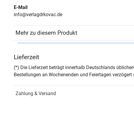
E-Mail
info@verlagdrkovac.de
Mehr zu diesem Produkt
Autor*in
Arun 
Lieferzeit
Seiten
266
(*) Die Lieferzeit beträgt innerhalb Deutschlands üblich
Bestellungen an Wochenenden und Feiertagen verzögert s
Jahr
Hamb
Zahlung & Versand
ISBN
978-
Schriftenreihe
THEO
Fors
ISSN
1435