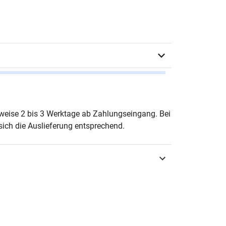
Banerjee (Hrsg.)
erweise 2 bis 3 Werktage ab Zahlungseingang. Bei
ich die Auslieferung entsprechend.
urg 2022
3-339-12862-1
S – Studienreihe Theologische
chungsergebnisse
-6864