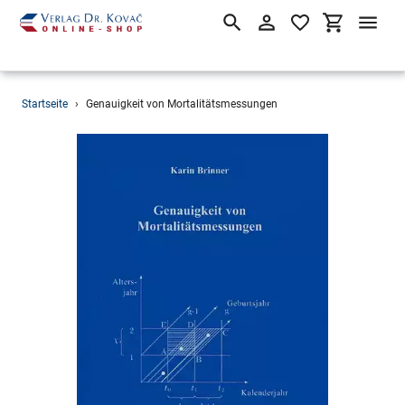
Suchen
Einloggen
Einkaufsw
Direkt
Startseite
›
Genauigkeit von Mortalitätsmessungen
zum
Inhalt