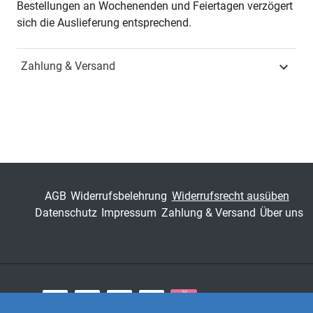
Bestellungen an Wochenenden und Feiertagen verzögert
sich die Auslieferung entsprechend.
ISBN
978-3-339-12814-0
Zahlung & Versand
Schriftenreihe
Gender Studies –
Interdisziplinäre
Schriftenreihe zur
Geschlechterforschung
ISSN
1612-5142
Band
36
AGB
Widerrufsbelehrung
Widerrufsrecht ausüben
Datenschutz
Impressum
Zahlung & Versand
Über uns
Fachbereich
Sozialwissenschaft
Zahlungsarten