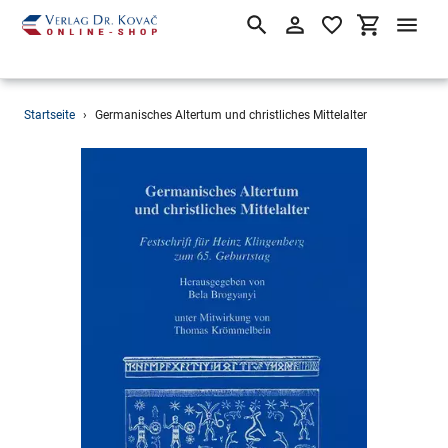
Suchen
Einloggen
Einkaufsw
Direkt
Startseite
›
Germanisches Altertum und christliches Mittelalter
zum
Inhalt