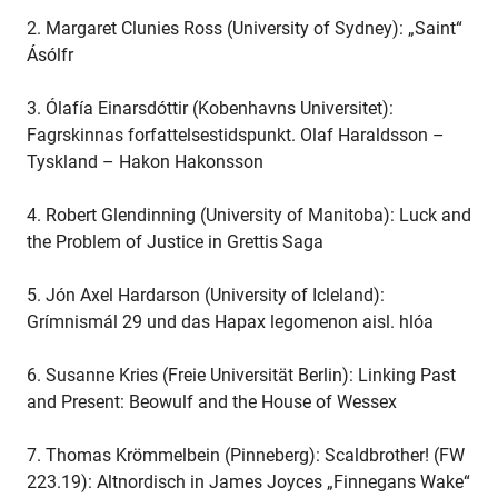
2. Margaret Clunies Ross (University of Sydney): „Saint“
Ásólfr
3. Ólafía Einarsdóttir (Kobenhavns Universitet):
Fagrskinnas forfattelsestidspunkt. Olaf Haraldsson –
Tyskland – Hakon Hakonsson
4. Robert Glendinning (University of Manitoba): Luck and
the Problem of Justice in Grettis Saga
5. Jón Axel Hardarson (University of Icleland):
Grímnismál 29 und das Hapax legomenon aisl. hlóa
6. Susanne Kries (Freie Universität Berlin): Linking Past
and Present: Beowulf and the House of Wessex
7. Thomas Krömmelbein (Pinneberg): Scaldbrother! (FW
223.19): Altnordisch in James Joyces „Finnegans Wake“