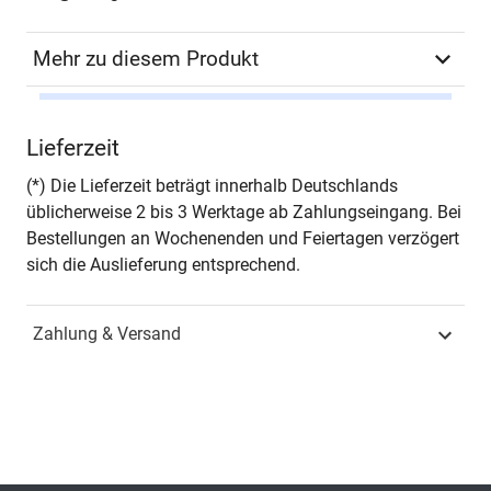
Mehr zu diesem Produkt
Autor*in
Bela Brogyanyi (Hrsg.)
Lieferzeit
Seiten
360
(*) Die Lieferzeit beträgt innerhalb Deutschlands
üblicherweise 2 bis 3 Werktage ab Zahlungseingang. Bei
Jahr
Hamburg 2002
Bestellungen an Wochenenden und Feiertagen verzögert
sich die Auslieferung entsprechend.
ISBN
978-3-8300-0387-8
Zahlung & Versand
Schriftenreihe
Schriften zur Mediävistik
ISSN
1618-7911
Band
1