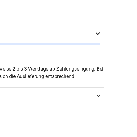
ra Ingeborg Heidenreich
erweise 2 bis 3 Werktage ab Zahlungseingang. Bei
ich die Auslieferung entsprechend.
urg 2017
3-8300-9461-6
recht & Arbeitsrecht
äge zu Datenschutz und Informationsfreiheit