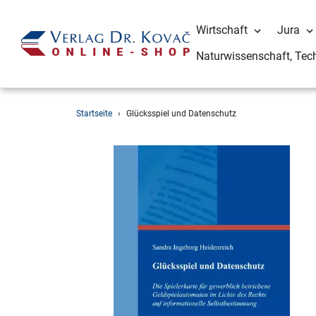
Wirtschaft
Jura
Naturwissenschaft, Tec
Direkt
Startseite
›
Glücksspiel und Datenschutz
zum
Inhalt