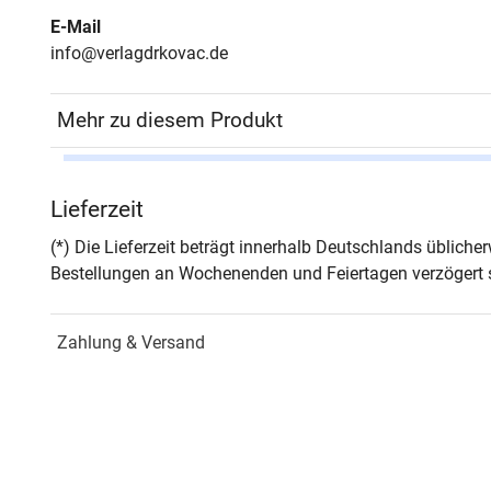
E-Mail
info@verlagdrkovac.de
Mehr zu diesem Produkt
Autor*in
Sand
Lieferzeit
Seiten
262
(*) Die Lieferzeit beträgt innerhalb Deutschlands üblich
Bestellungen an Wochenenden und Feiertagen verzögert s
Jahr
Hamb
Zahlung & Versand
ISBN
978-
Fachdisziplin
Zivil
Schriftenreihe
Beitr