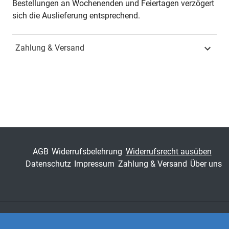
Bestellungen an Wochenenden und Feiertagen verzögert
sich die Auslieferung entsprechend.
ISBN
978-3-8300-7568-4
Zahlung & Versand
Fachdisziplin
Wirtschaftsrecht &
Handelsrecht
Schriftenreihe
Schriften zum Handels-
und Gesellschaftsrecht
ISSN
1860-8868
Band
151
AGB
Widerrufsbelehrung
Widerrufsrecht ausüben
Datenschutz
Impressum
Zahlung & Versand
Über uns
Fachbereich
Jura
Zahlungsarten