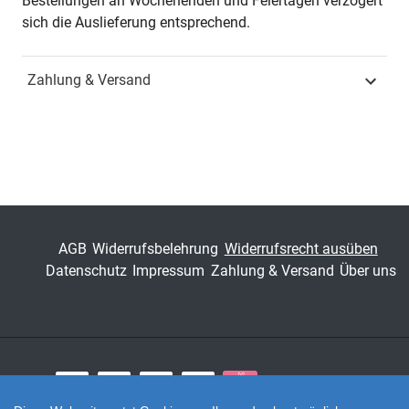
Bestellungen an Wochenenden und Feiertagen verzögert
sich die Auslieferung entsprechend.
ISBN
978-3-8300-5016-2
Zahlung & Versand
Schriftenreihe
Schriften zur politischen
Theorie
ISSN
1611-1494
Band
10
Fachbereich
Sozialwissenschaft
AGB
Widerrufsbelehrung
Widerrufsrecht ausüben
Datenschutz
Impressum
Zahlung & Versand
Über uns
Zahlungsarten