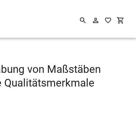
Suchen
Einloggen
Einkau
habung von Maßstäben
re Qualitätsmerkmale