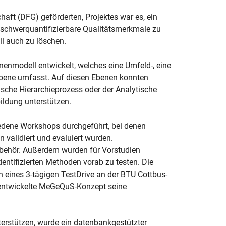
aft (DFG) geförderten, Projektes war es, ein
 schwerquantifizierbare Qualitätsmerkmale zu
l auch zu löschen.
nenmodell entwickelt, welches eine Umfeld-, eine
ebene umfasst. Auf diesen Ebenen konnten
tische Hierarchieprozess oder der Analytische
ildung unterstützen.
edene Workshops durchgeführt, bei denen
 validiert und evaluiert wurden.
ehör. Außerdem wurden für Vorstudien
entifizierten Methoden vorab zu testen. Die
eines 3-tägigen TestDrive an der BTU Cottbus-
 entwickelte MeGeQuS-Konzept seine
rstützen, wurde ein datenbankgestützter