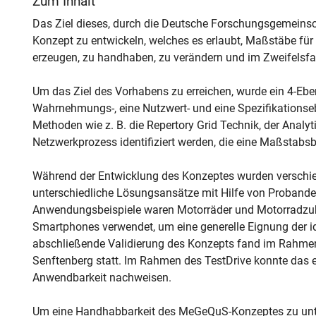
Zum Inhalt
Das Ziel dieses, durch die Deutsche Forschungsgemeinsch
Konzept zu entwickeln, welches es erlaubt, Maßstäbe für
erzeugen, zu handhaben, zu verändern und im Zweifelsfal
Um das Ziel des Vorhabens zu erreichen, wurde ein 4-Ebe
Wahrnehmungs-, eine Nutzwert- und eine Spezifikations
Methoden wie z. B. die Repertory Grid Technik, der Analy
Netzwerkprozess identifiziert werden, die eine Maßstabsb
Während der Entwicklung des Konzeptes wurden verschi
unterschiedliche Lösungsansätze mit Hilfe von Probanden
Anwendungsbeispiele waren Motorräder und Motorradzub
Smartphones verwendet, um eine generelle Eignung der id
abschließende Validierung des Konzepts fand im Rahmen 
Senftenberg statt. Im Rahmen des TestDrive konnte das
Anwendbarkeit nachweisen.
Um eine Handhabbarkeit des MeGeQuS-Konzeptes zu unte