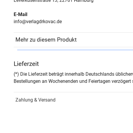
Leverkusenstraße 13, 22761 Hamburg
E-Mail
info@verlagdrkovac.de
Mehr zu diesem Produkt
Autor*in
Ralf 
Lieferzeit
Seiten
202
(*) Die Lieferzeit beträgt innerhalb Deutschlands üblich
Bestellungen an Wochenenden und Feiertagen verzögert s
Jahr
Hamb
Zahlung & Versand
ISBN
978-
Schriftenreihe
Cott
(Hrsg