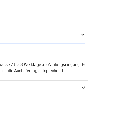
Woll (Hrsg.)
erweise 2 bis 3 Werktage ab Zahlungseingang. Bei
ich die Auslieferung entsprechend.
urg 2015
3-8300-8326-9
buser Schriften zum Qualitätsmanagement
.: Prof. Dr. Ralf Woll)