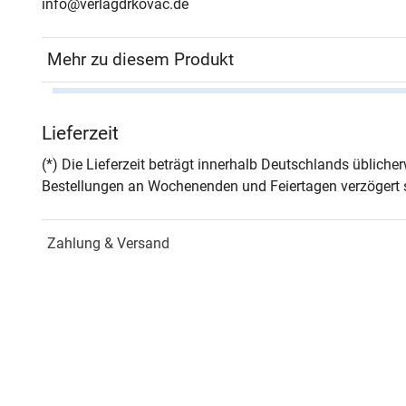
info@verlagdrkovac.de
Mehr zu diesem Produkt
Autor*in
Fran
Lieferzeit
Seiten
114
(*) Die Lieferzeit beträgt innerhalb Deutschlands üblich
Bestellungen an Wochenenden und Feiertagen verzögert s
Jahr
Hamb
Zahlung & Versand
ISBN
978-
Schriftenreihe
Schri
ISSN
2199
Band
4