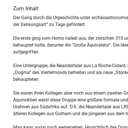
Zum Inhalt
Der Gang durch die Urgeschichte unter archäoastronomis
der Denkungsart“ zu Tage gefördert:
Die erste ging vom Homo naledi aus, der zwischen 310 u
behauptet hatte, darunter die "Große Äquivalenz". Die I
aufgegriffen.
Eine Untergruppe, die Neandertaler aus La Roche-Cotard, 
„Dogma“ des Viertelmonds befreiten und als neue „Stü
behaupteten.
Sie waren ihren Kollegen aber noch aus einem zweiten 
Äquinoktien weist diese Gruppe eine größere formale un
Urahnen aus Südafrika auf. D.h. die Neandertaler aus LRC
älteren Kollegen aus Gorham und die jüngeren aus dem 
Man kann sogar noch weitergehen: Hinsichtlich des Dog