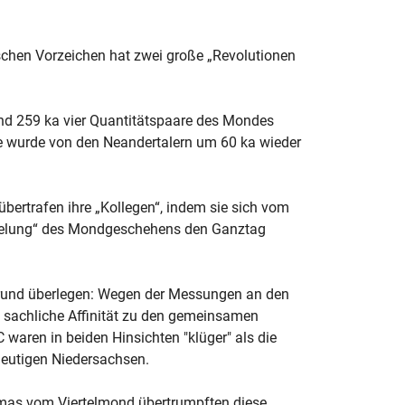
chen Vorzeichen hat zwei große „Revolutionen
nd 259 ka vier Quantitätspaare des Mondes
dee wurde von den Neandertalern um 60 ka wieder
übertrafen ihre „Kollegen“, indem sie sich vom
ckelung“ des Mondgeschehens den Ganztag
Grund überlegen: Wegen der Messungen an den
d sachliche Affinität zu den gemeinsamen
 waren in beiden Hinsichten "klüger" als die
heutigen Niedersachsen.
mas vom Viertelmond übertrumpften diese