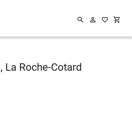
Suchen
Einloggen
Einkau
, La Roche-Cotard