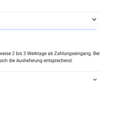
k Keim
erweise 2 bis 3 Werktage ab Zahlungseingang. Bei
ich die Auslieferung entsprechend.
urg 2024
3-339-14084-5
ften zur Ur- und Frühgeschichte
-501X