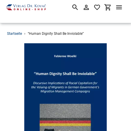
Suchen
Einloggen
Einkaufsw
Direkt
Startseite
›
“Human Dignity Shall Be Inviolable”
zum
Inhalt