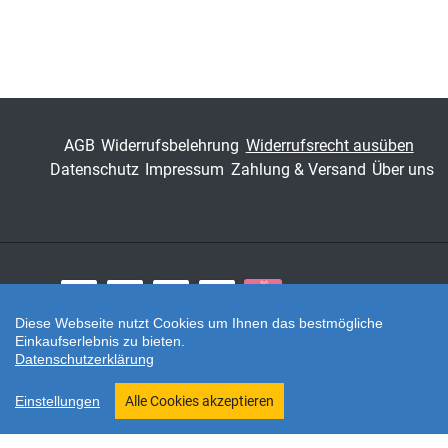
AGB
Widerrufsbelehrung
Widerrufsrecht ausüben
Datenschutz
Impressum
Zahlung & Versand
Über uns
Zahlungsarten
Diese Webseite nutzt Cookies um Ihnen das bestmögliche
Einkaufserlebnis zu bieten.
Twitter
Datenschutzerklärung
Shop erstellt mit VersaCommerce.
Einstellungen
Alle Cookies akzeptieren