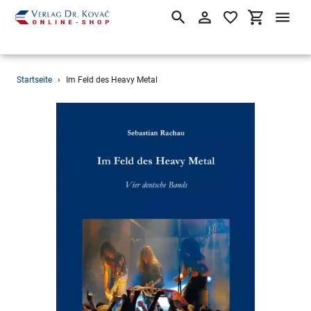
Suchen
Einloggen
Einkaufsw
Direkt
Startseite
›
Im Feld des Heavy Metal
zum
Inhalt