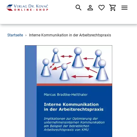
Suchen
Einloggen
Einkaufsw
Direkt
Startseite
›
Interne Kommunikation in der Arbeitsrechtspraxis
zum
Inhalt