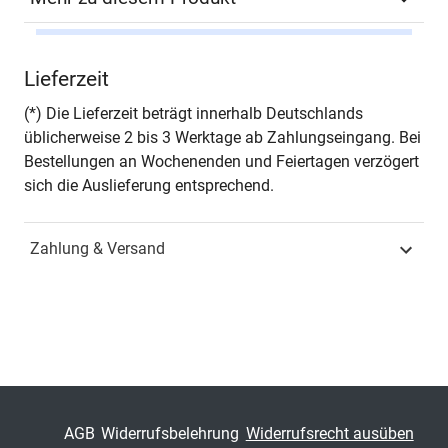
Autor*in
Marcus Bradtke-Hellthaler
Lieferzeit
Seiten
376
(*) Die Lieferzeit beträgt innerhalb Deutschlands
üblicherweise 2 bis 3 Werktage ab Zahlungseingang. Bei
Jahr
Hamburg 2008
Bestellungen an Wochenenden und Feiertagen verzögert
sich die Auslieferung entsprechend.
ISBN
978-3-8300-4046-0
Zahlung & Versand
Fachdisziplin
Marketing & Absatz
Schriftenreihe
MERKUR – Schriften zum
Innovativen Marketing-
Management
ISSN
1438-8286
AGB
Widerrufsbelehrung
Widerrufsrecht ausüben