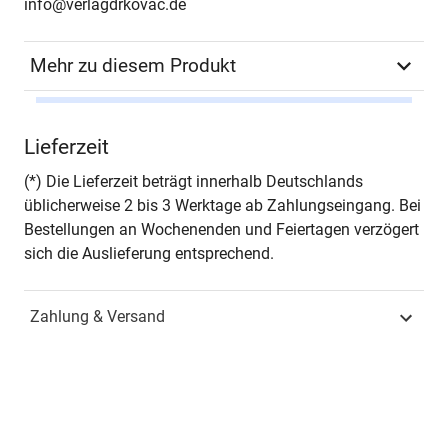
info@verlagdrkovac.de
Mehr zu diesem Produkt
Autor*in
Jens Kanacher
Lieferzeit
Seiten
234
(*) Die Lieferzeit beträgt innerhalb Deutschlands
üblicherweise 2 bis 3 Werktage ab Zahlungseingang. Bei
Jahr
Hamburg 2012
Bestellungen an Wochenenden und Feiertagen verzögert
sich die Auslieferung entsprechend.
ISBN
978-3-8300-6661-3
Zahlung & Versand
Fachdisziplin
Spezielle
Betriebswirtschaftslehren
Schriftenreihe
Schriftenreihe innovative
betriebswirtschaftliche
Forschung und Praxis