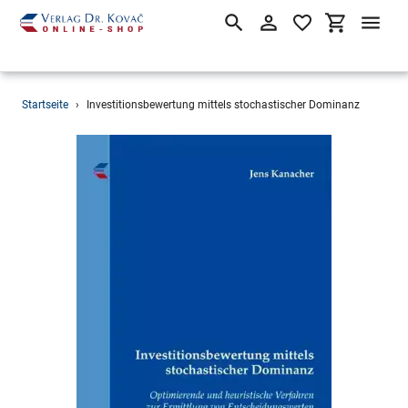
Suchen
Einloggen
Einkaufsw
Direkt
Startseite
›
Investitionsbewertung mittels stochastischer Dominanz
zum
Inhalt