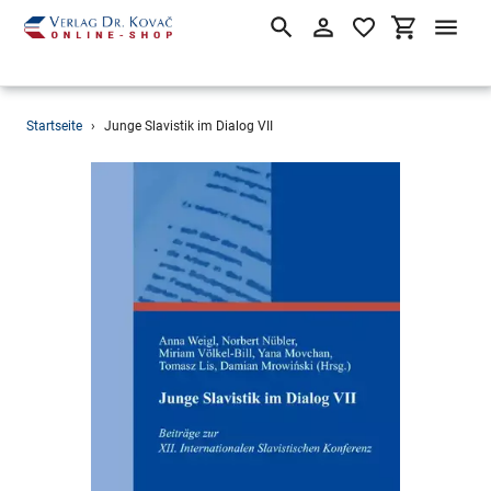
Suchen
Einloggen
Einkaufsw
Direkt
Startseite
›
Junge Slavistik im Dialog VII
zum
Inhalt