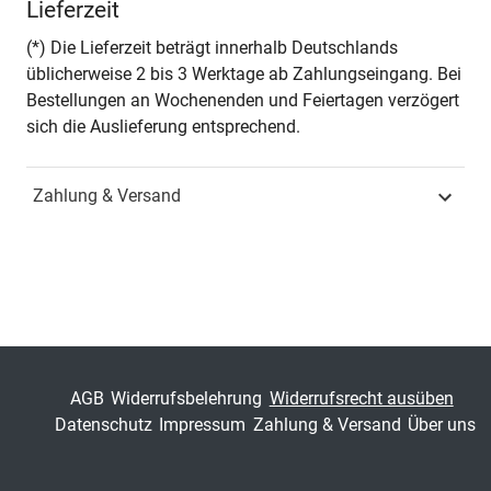
Lieferzeit
Nübler, Miriam Völkel-Bill,
Yana Movchan, Tomasz
(*) Die Lieferzeit beträgt innerhalb Deutschlands
Lis, Damian Mrowinski
üblicherweise 2 bis 3 Werktage ab Zahlungseingang. Bei
(Hrsg.)
Bestellungen an Wochenenden und Feiertagen verzögert
sich die Auslieferung entsprechend.
Seiten
192
Zahlung & Versand
Jahr
Hamburg 2018
ISBN
978-3-8300-9943-7
Schriftenreihe
Studien zur Slavistik
ISSN
1610-4986
AGB
Widerrufsbelehrung
Widerrufsrecht ausüben
Band
46
Datenschutz
Impressum
Zahlung & Versand
Über uns
Fachbereich
Geisteswissenschaft