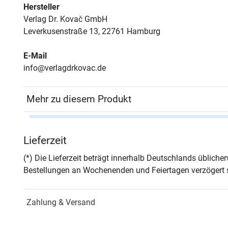
Hersteller
Verlag Dr. Kovač GmbH
Leverkusenstraße 13, 22761 Hamburg
E-Mail
info@verlagdrkovac.de
Mehr zu diesem Produkt
Autor*in
Rena
Lieferzeit
Seiten
402
(*) Die Lieferzeit beträgt innerhalb Deutschlands üblich
Bestellungen an Wochenenden und Feiertagen verzögert s
Jahr
Hamb
Zahlung & Versand
ISBN
978-