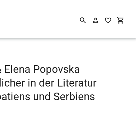
Suchen
Einloggen
Einkau
& Elena Popovska
icher in der Literatur
oatiens und Serbiens