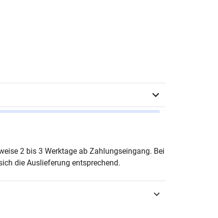
te Hansen-Kokoruš & Elena Popovska (Hrsg.)
erweise 2 bis 3 Werktage ab Zahlungseingang. Bei
ich die Auslieferung entsprechend.
urg 2013
3-8300-6789-4