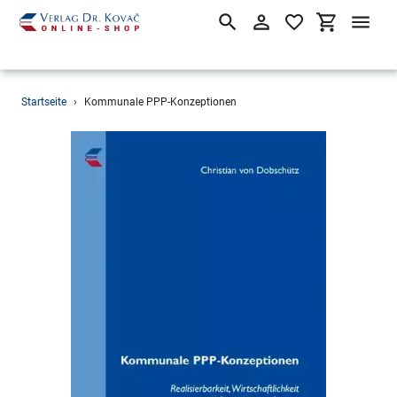
Suchen
Einloggen
Einkaufsw
Direkt
Startseite
›
Kommunale PPP-Konzeptionen
zum
Inhalt