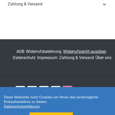
Zahlung & Versand
Schriftenreihe
Schriftenreihe
volkswirtschaftliche
Forschungsergebnisse
ISSN
1435-6872
Band
165
AGB
Widerrufsbelehrung
Widerrufsrecht ausüben
Fachbereich
Wirtschaft
Datenschutz
Impressum
Zahlung & Versand
Über uns
Zahlungsarten
Diese Webseite nutzt Cookies um Ihnen das bestmögliche
Einkaufserlebnis zu bieten.
Twitter
Datenschutzerklärung
Shop erstellt mit VersaCommerce.