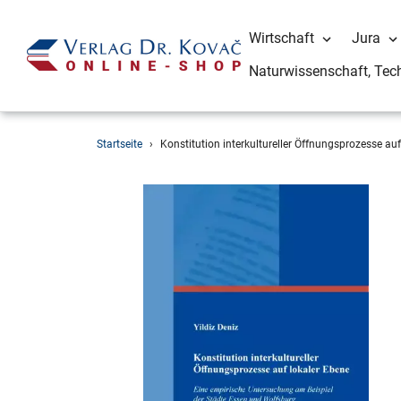
Wirtschaft
Jura
Naturwissenschaft, Tec
Direkt
Startseite
›
Konstitution interkultureller Öffnungsprozesse auf
zum
Inhalt