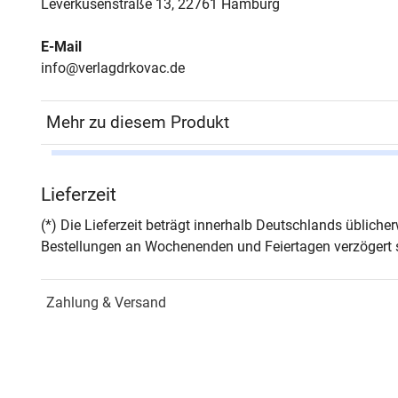
Leverkusenstraße 13, 22761 Hamburg
E-Mail
info@verlagdrkovac.de
Mehr zu diesem Produkt
Autor*in
Yildi
Lieferzeit
Seiten
460
(*) Die Lieferzeit beträgt innerhalb Deutschlands üblich
Bestellungen an Wochenenden und Feiertagen verzögert s
Jahr
Hamb
Zahlung & Versand
ISBN
978-
Schriftenreihe
Stud
ISSN
1618