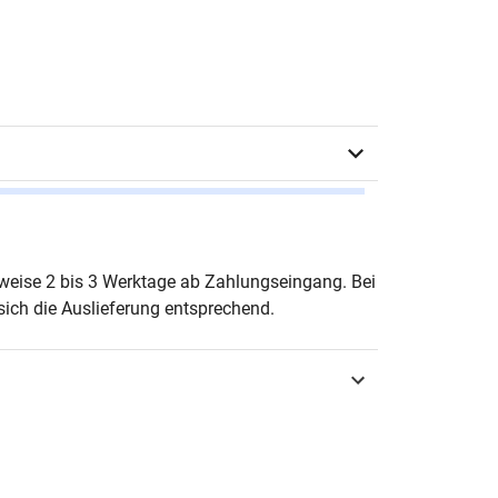
z Deniz
erweise 2 bis 3 Werktage ab Zahlungseingang. Bei
ich die Auslieferung entsprechend.
urg 2023
3-339-13592-6
ien zur Migrationsforschung
-6095