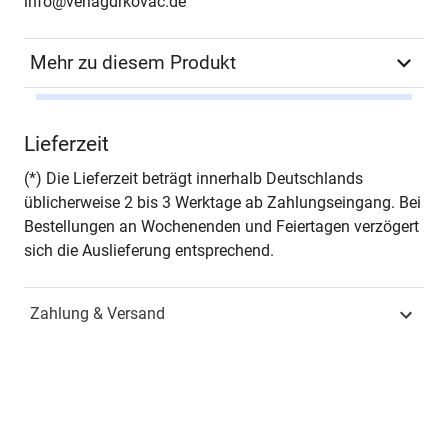
info@verlagdrkovac.de
Mehr zu diesem Produkt
Autor*in
Jörg Drauschke, Roland
Lieferzeit
Prien und Alexander Reis
(Hrsg.)
(*) Die Lieferzeit beträgt innerhalb Deutschlands
üblicherweise 2 bis 3 Werktage ab Zahlungseingang. Bei
Seiten
372
Bestellungen an Wochenenden und Feiertagen verzögert
sich die Auslieferung entsprechend.
Jahr
Hamburg 2014
Zahlung & Versand
ISBN
978-3-8300-7300-0
Schriftenreihe
Studien zu Spätantike
und Frühmittelalter
(SAFM) (Hrsg.: Prof. Dr.
Orsolya Heinrich-