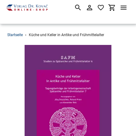
Suchen
Einloggen
Einkaufsw
Direkt
Startseite
›
Küche und Keller in Antike und Frühmittelalter
zum
Inhalt