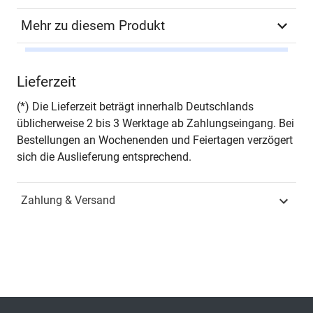
Mehr zu diesem Produkt
Autor*in
Bernhard Wecke
Lieferzeit
Seiten
322
(*) Die Lieferzeit beträgt innerhalb Deutschlands
üblicherweise 2 bis 3 Werktage ab Zahlungseingang. Bei
Jahr
Hamburg 2022
Bestellungen an Wochenenden und Feiertagen verzögert
sich die Auslieferung entsprechend.
ISBN
978-3-339-12948-2
Zahlung & Versand
Fachdisziplin
Spezielle
Betriebswirtschaftslehren
Schriftenreihe
Schriftenreihe innovative
betriebswirtschaftliche
Forschung und Praxis