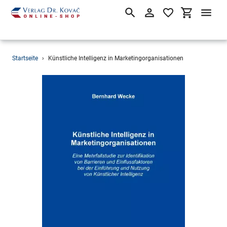
Suchen
Einloggen
Einkaufsw
Direkt
Startseite
›
Künstliche Intelligenz in Marketingorganisationen
zum
Inhalt