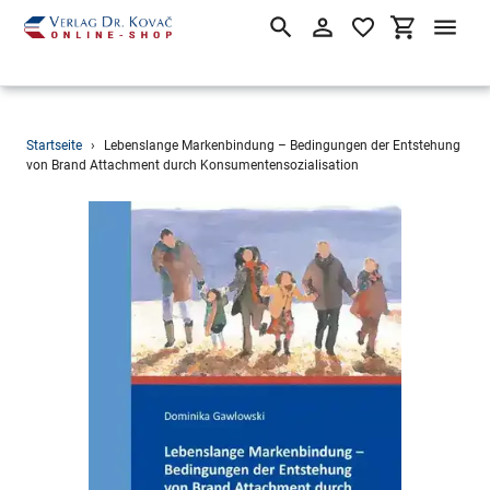
Suchen
Einloggen
Einkaufsw
Direkt
Startseite
›
Lebenslange Markenbindung – Bedingungen der Entstehung
zum
von Brand Attachment durch Konsumentensozialisation
Inhalt