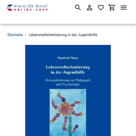
Suchen
Einloggen
Einkaufsw
Direkt
Startseite
›
Lebensweltorientierung in der Jugendhilfe
zum
Inhalt