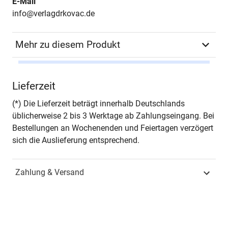
E-Mail
info@verlagdrkovac.de
Mehr zu diesem Produkt
Autor*in
André Kraus
Lieferzeit
Seiten
184
(*) Die Lieferzeit beträgt innerhalb Deutschlands
üblicherweise 2 bis 3 Werktage ab Zahlungseingang. Bei
Jahr
Hamburg 2008
Bestellungen an Wochenenden und Feiertagen verzögert
sich die Auslieferung entsprechend.
ISBN
978-3-8300-3354-7
Zahlung & Versand
Schriftenreihe
BOETHIANA –
Forschungsergebnisse
zur Philosophie
ISSN
1435-6597