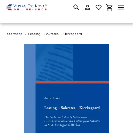
Suchen
Einloggen
Einkaufsw
Direkt
Startseite
›
Lessing – Sokrates – Kierkegaard
zum
Inhalt