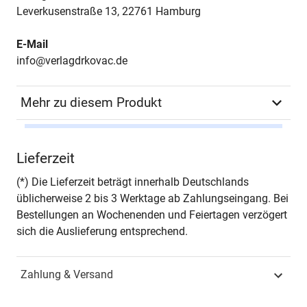
Leverkusenstraße 13, 22761 Hamburg
E-Mail
info@verlagdrkovac.de
Mehr zu diesem Produkt
Autor*in
Dorothea Doschko
Lieferzeit
Seiten
424
(*) Die Lieferzeit beträgt innerhalb Deutschlands
üblicherweise 2 bis 3 Werktage ab Zahlungseingang. Bei
Jahr
Hamburg 2011
Bestellungen an Wochenenden und Feiertagen verzögert
sich die Auslieferung entsprechend.
ISBN
978-3-8300-6038-3
Zahlung & Versand
Fachdisziplin
Didaktik