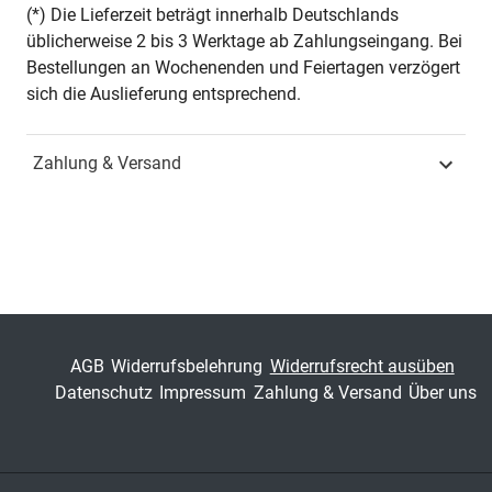
Seiten
360
(*) Die Lieferzeit beträgt innerhalb Deutschlands
üblicherweise 2 bis 3 Werktage ab Zahlungseingang. Bei
Jahr
Hamburg 2012
Bestellungen an Wochenenden und Feiertagen verzögert
sich die Auslieferung entsprechend.
ISBN
978-3-8300-6435-0
Zahlung & Versand
Fachdisziplin
Spezielle
Betriebswirtschaftslehren
Schriftenreihe
Schriftenreihe innovative
betriebswirtschaftliche
Forschung und Praxis
ISSN
1437-787X
AGB
Widerrufsbelehrung
Widerrufsrecht ausüben
Datenschutz
Impressum
Zahlung & Versand
Über uns
Band
320
Fachbereich
Wirtschaft