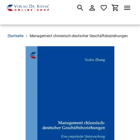
Suchen
Einloggen
Einkaufsw
Direkt
Startseite
›
Management chinesisch-deutscher Geschäftsbeziehungen
zum
Inhalt