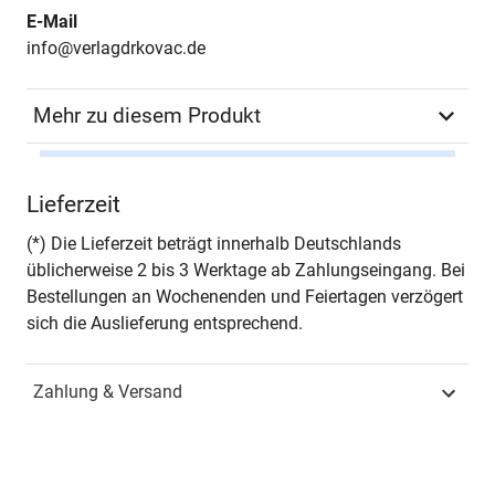
E-Mail
info@verlagdrkovac.de
Mehr zu diesem Produkt
Autor*in
Ksenija Vossmiller
Lieferzeit
Seiten
198
(*) Die Lieferzeit beträgt innerhalb Deutschlands
üblicherweise 2 bis 3 Werktage ab Zahlungseingang. Bei
Jahr
Hamburg 2025
Bestellungen an Wochenenden und Feiertagen verzögert
sich die Auslieferung entsprechend.
ISBN
978-3-339-14622-9
Zahlung & Versand
Schriftenreihe
PHILOLOGIA –
Sprachwissenschaftliche
Forschungsergebnisse