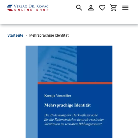
Suchen
Einloggen
Einkaufsw
Direkt
Startseite
›
Mehrsprachige Identität
zum
Inhalt