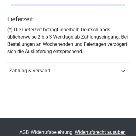
Autor*in
Heide Wittelsberger
Lieferzeit
Seiten
236
(*) Die Lieferzeit beträgt innerhalb Deutschlands
üblicherweise 2 bis 3 Werktage ab Zahlungseingang. Bei
Jahr
Hamburg 1998
Bestellungen an Wochenenden und Feiertagen verzögert
sich die Auslieferung entsprechend.
ISBN
978-3-86064-755-4
Zahlung & Versand
Schriftenreihe
POETICA – Schriften zur
Literaturwissenschaft
ISSN
1435-6554
Band
31
Fachbereich
Geisteswissenschaft
AGB
Widerrufsbelehrung
Widerrufsrecht ausüben