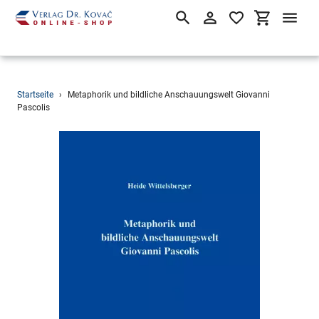
Suchen
Einloggen
Einkaufsw
Direkt
Startseite
›
Metaphorik und bildliche Anschauungswelt Giovanni
zum
Pascolis
Inhalt