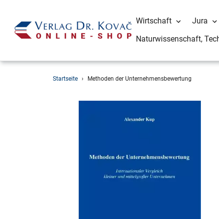
Wirtschaft
Jura
Naturwissenschaft, Tec
Direkt
Startseite
›
Methoden der Unternehmensbewertung
zum
Inhalt