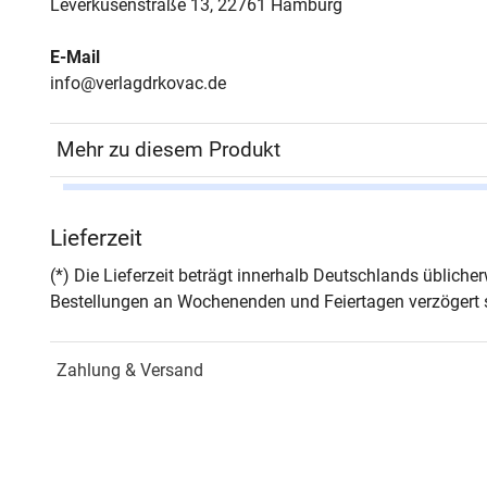
Leverkusenstraße 13, 22761 Hamburg
E-Mail
info@verlagdrkovac.de
Mehr zu diesem Produkt
Autor*in
Alex
Lieferzeit
Seiten
310
(*) Die Lieferzeit beträgt innerhalb Deutschlands üblich
Bestellungen an Wochenenden und Feiertagen verzögert s
Jahr
Hamb
Zahlung & Versand
ISBN
978-
Fachdisziplin
Rech
Schriftenreihe
Schr