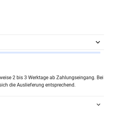
ander Kup
erweise 2 bis 3 Werktage ab Zahlungseingang. Bei
ich die Auslieferung entsprechend.
urg 2007
3-8300-2581-8
nungswesen & Finanzen
iften zum Betrieblichen Rechnungswesen und